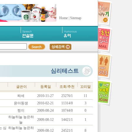
Home
|
Sitemap
심리테스트
글쓴이
등록일
조회/추천
꼬리말
짜세
2010-11-27
25276/1
11
윤아동생
2010-02-21
11314/0
3
찡이
2009-08-24
10744/0
0
하늘하늘 높은하
2009-08-12
14421/1
1
늘
는 심
하늘하늘 높은하
2009-08-12
24521/1
8