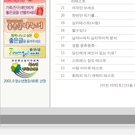
리테스트
21
여자만 보세요
20
한번만 되기를....
19
심리테스트(사랑)
18
할수있다
17
남자vs여자 심리차이적 분석
16
경험 원츄원츄~
15
당신에게 애인이 없는 이유?
14
스트레스 정도 테스트
13
사랑 아이큐 테스트
12
화제의 자기 캐릭터 테스트
[이전 10개]
1
2
[다음 