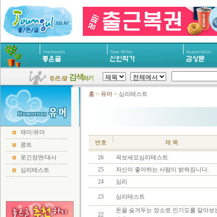
홈
>
유머
>
심리테스트
재미/유머
번호
제 목
콩트
웃긴장면/대사
26
꼭보세요심리테스트
25
자신이 좋아하는 사람이 밝혀짐니다.
심리테스트
24
심리
23
심리테스트
돈을 숨겨두는 장소로 인기도를 알아보
22