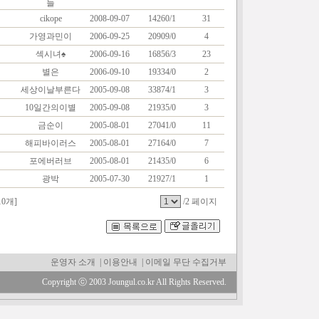
늘
cikope
2008-09-07
14260/1
31
가영과민이
2006-09-25
20909/0
4
섹시녀♠
2006-09-16
16856/3
23
별은
2006-09-10
19334/0
2
세상이날부른다
2005-09-08
33874/1
3
10일간의이별
2005-09-08
21935/0
3
금순이
2005-08-01
27041/0
11
해피바이러스
2005-08-01
27164/0
7
포에버러브
2005-08-01
21435/0
6
광박
2005-07-30
21927/1
1
10개]
/2 페이지
운영자 소개
|
이용안내
|
이메일 무단 수집거부
Copyright ⓒ 2003 Joungul.co.kr All Rights Reserved.